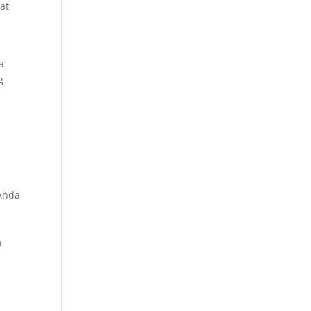
at
a
g
 Anda
h
h