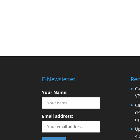
E-Newsletter
Rec
Ca
Your Name:
VP
Ca
cP
Email address:
up
Up
4.