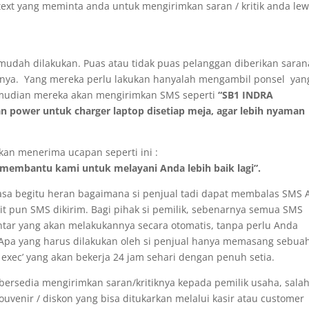
xt yang meminta anda untuk mengirimkan saran / kritik anda lew
 mudah dilakukan. Puas atau tidak puas pelanggan diberikan saran
knya. Yang mereka perlu lakukan hanyalah mengambil ponsel yan
mudian mereka akan mengirimkan SMS seperti
“SB1 INDRA
ower untuk charger laptop disetiap meja, agar lebih nyaman
kan menerima ucapan seperti ini :
t membantu kami untuk melayani Anda lebih baik lagi”.
asa begitu heran bagaimana si penjual tadi dapat membalas SMS
it pun SMS dikirim. Bagi pihak si pemilik, sebenarnya semua SMS
intar yang akan melakukannya secara otomatis, tanpa perlu Anda
Apa yang harus dilakukan oleh si penjual hanya memasang sebua
 exec’ yang akan bekerja 24 jam sehari dengan penuh setia.
bersedia mengirimkan saran/kritiknya kepada pemilik usaha, sala
enir / diskon yang bisa ditukarkan melalui kasir atau customer