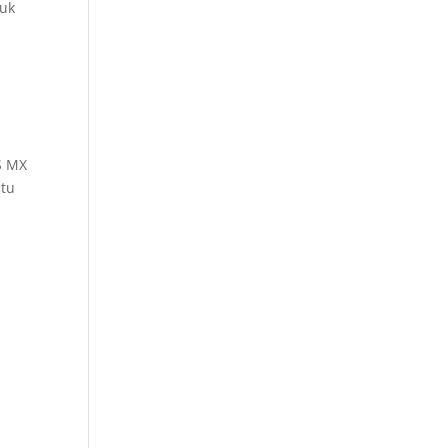
tuk
S MX
itu