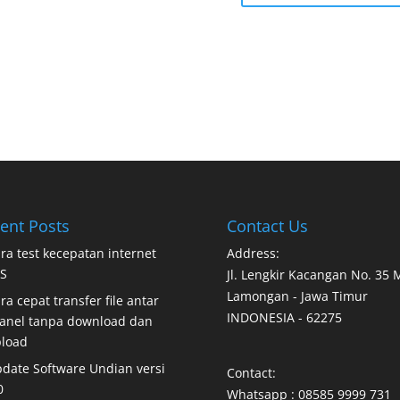
ent Posts
Contact Us
ra test kecepatan internet
Address:
S
Jl. Lengkir Kacangan No. 35
Lamongan - Jawa Timur
ra cepat transfer file antar
INDONESIA - 62275
anel tanpa download dan
load
date Software Undian versi
Contact:
0
Whatsapp : 08585 9999 731