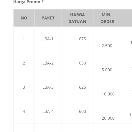
Harga Promo *
HARGA
MIN.
NO
PAKET
SATUAN
ORDER
1
LBA-1
675
1
2.500
2
LBA-2
650
3
5.000
3
LBA-3
625
6
10.000
4
LBA-4
600
1
20.000