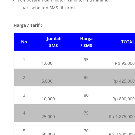
1 hari sebelum SMS di kirim.
Harga / Tarif :
Jumlah
Harga
No
TOTAL
SMS
/ SMS
1
95
1,000
Rp 95,000
2
85
5,000
Rp 425,000
3
80
10,000
Rp 800,000
4
75
25,000
Rp 1,875,000
5
70
50,000
Rp 3,500,000