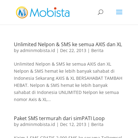
slot gacor
Unlimited Nelpon & SMS ke semua AXIS dan XL
by
adminmobista.id
|
Dec 22, 2013
|
Berita
Unlimited Nelpon & SMS ke semua AXIS dan XL
Nelpon & SMS hemat ke lebih banyak sahabat di
Indonesia Sekarang AXIS & XL BERSAHABAT TAMBAH
HEBAT. Nelpon & SMS hemat ke lebih banyak
sahabat di Indonesia UNLIMITED Nelpon ke semua
nomor Axis & XL...
Paket SMS termurah dari simPATI Loop
by
adminmobista.id
|
Dec 12, 2013
|
Berita
Kirim 1 SMS GRATIS 2.000 SMS ke sesama Telkomsel