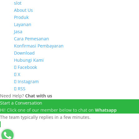
slot
About Us
Produk
Layanan
Jasa
Cara Pemesanan
Konfirmasi Pembayaran
Download
Hubungi Kami
Facebook
X
Instagram
RSS
Need Help?
Chat with us
Start a Conversation
Hi! Click one of our member below to chat on
Whatsapp
The team typically replies in a few minutes.