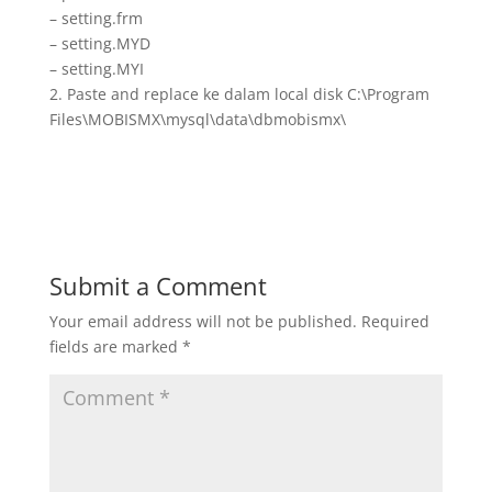
– setting.frm
– setting.MYD
– setting.MYI
2. Paste and replace ke dalam local disk C:\Program
Files\MOBISMX\mysql\data\dbmobismx\
Submit a Comment
Your email address will not be published.
Required
fields are marked
*